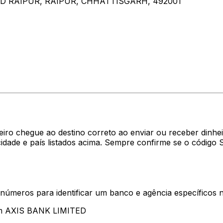
AD RAIPUR, RAIPUR, CHHATTISGARH, 492001
eiro chegue ao destino correto ao enviar ou receber din
dade e país listados acima. Sempre confirme se o código
 números para identificar um banco e agência específicos
tam AXIS BANK LIMITED