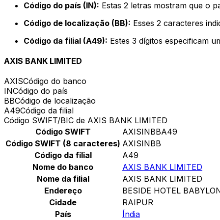
Código do país (IN):
Estas 2 letras mostram que o pa
Código de localização (BB):
Esses 2 caracteres indi
Código da filial (A49):
Estes 3 dígitos especificam u
AXIS BANK LIMITED
AXIS
Código do banco
IN
Código do país
BB
Código de localização
A49
Código da filial
Código SWIFT/BIC de AXIS BANK LIMITED
Código SWIFT
AXISINBBA49
Código SWIFT (8 caracteres)
AXISINBB
Código da filial
A49
Nome do banco
AXIS BANK LIMITED
Nome da filial
AXIS BANK LIMITED
Endereço
BESIDE HOTEL BABYLON
Cidade
RAIPUR
País
Índia