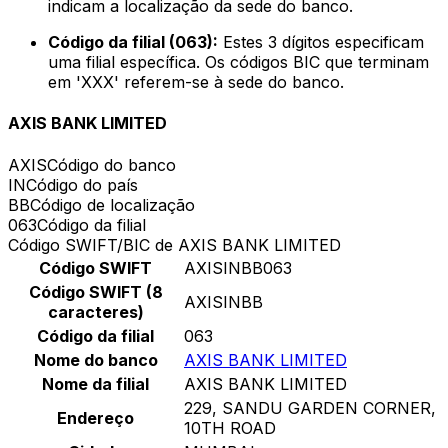
indicam a localização da sede do banco.
Código da filial (063):
Estes 3 dígitos especificam
uma filial específica. Os códigos BIC que terminam
em 'XXX' referem-se à sede do banco.
AXIS BANK LIMITED
AXIS
Código do banco
IN
Código do país
BB
Código de localização
063
Código da filial
Código SWIFT/BIC de AXIS BANK LIMITED
Código SWIFT
AXISINBB063
Código SWIFT (8
AXISINBB
caracteres)
Código da filial
063
Nome do banco
AXIS BANK LIMITED
Nome da filial
AXIS BANK LIMITED
229, SANDU GARDEN CORNER,
Endereço
10TH ROAD