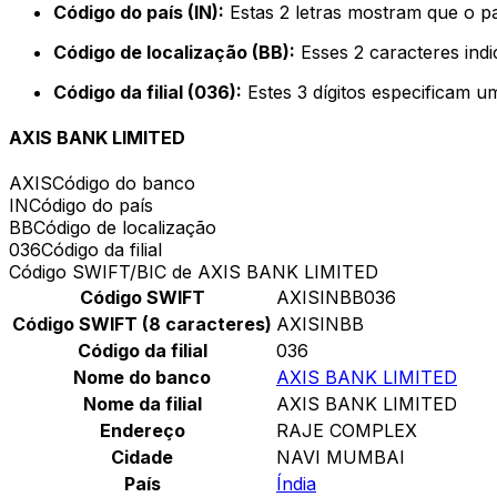
Código do país (IN):
Estas 2 letras mostram que o pa
Código de localização (BB):
Esses 2 caracteres indi
Código da filial (036):
Estes 3 dígitos especificam u
AXIS BANK LIMITED
AXIS
Código do banco
IN
Código do país
BB
Código de localização
036
Código da filial
Código SWIFT/BIC de AXIS BANK LIMITED
Código SWIFT
AXISINBB036
Código SWIFT (8 caracteres)
AXISINBB
Código da filial
036
Nome do banco
AXIS BANK LIMITED
Nome da filial
AXIS BANK LIMITED
Endereço
RAJE COMPLEX
Cidade
NAVI MUMBAI
País
Índia