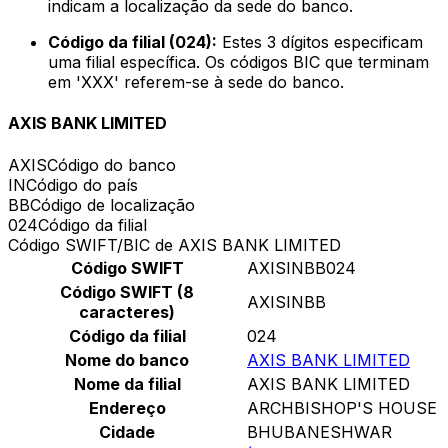
indicam a localização da sede do banco.
Código da filial (024):
Estes 3 dígitos especificam
uma filial específica. Os códigos BIC que terminam
em 'XXX' referem-se à sede do banco.
AXIS BANK LIMITED
AXIS
Código do banco
IN
Código do país
BB
Código de localização
024
Código da filial
Código SWIFT/BIC de AXIS BANK LIMITED
Código SWIFT
AXISINBB024
Código SWIFT (8
AXISINBB
caracteres)
Código da filial
024
Nome do banco
AXIS BANK LIMITED
Nome da filial
AXIS BANK LIMITED
Endereço
ARCHBISHOP'S HOUSE
Cidade
BHUBANESHWAR