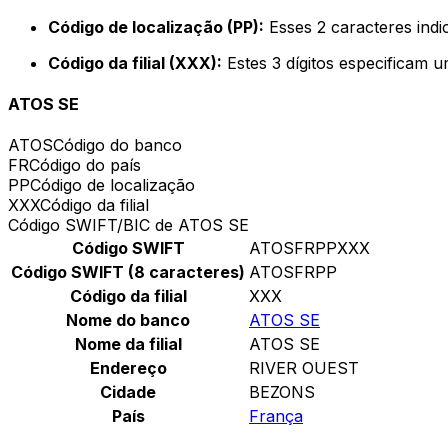
Código de localização (PP):
Esses 2 caracteres indi
Código da filial (XXX):
Estes 3 dígitos especificam u
ATOS SE
ATOS
Código do banco
FR
Código do país
PP
Código de localização
XXX
Código da filial
Código SWIFT/BIC de ATOS SE
Código SWIFT
ATOSFRPPXXX
Código SWIFT (8 caracteres)
ATOSFRPP
Código da filial
XXX
Nome do banco
ATOS SE
Nome da filial
ATOS SE
Endereço
RIVER OUEST
Cidade
BEZONS
País
França