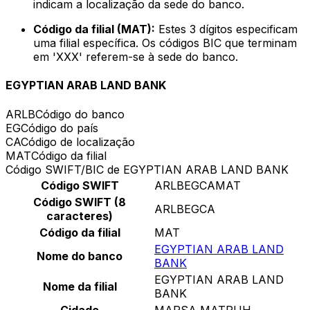
indicam a localização da sede do banco.
Código da filial (MAT):
Estes 3 dígitos especificam
uma filial específica. Os códigos BIC que terminam
em 'XXX' referem-se à sede do banco.
EGYPTIAN ARAB LAND BANK
ARLB
Código do banco
EG
Código do país
CA
Código de localização
MAT
Código da filial
Código SWIFT/BIC de EGYPTIAN ARAB LAND BANK
Código SWIFT
ARLBEGCAMAT
Código SWIFT (8
ARLBEGCA
caracteres)
Código da filial
MAT
EGYPTIAN ARAB LAND
Nome do banco
BANK
EGYPTIAN ARAB LAND
Nome da filial
BANK
Cidade
MARSA MATRUH