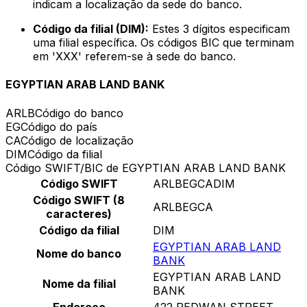
indicam a localização da sede do banco.
Código da filial (DIM):
Estes 3 dígitos especificam
uma filial específica. Os códigos BIC que terminam
em 'XXX' referem-se à sede do banco.
EGYPTIAN ARAB LAND BANK
ARLB
Código do banco
EG
Código do país
CA
Código de localização
DIM
Código da filial
Código SWIFT/BIC de EGYPTIAN ARAB LAND BANK
Código SWIFT
ARLBEGCADIM
Código SWIFT (8
ARLBEGCA
caracteres)
Código da filial
DIM
EGYPTIAN ARAB LAND
Nome do banco
BANK
EGYPTIAN ARAB LAND
Nome da filial
BANK
Endereço
422 REDWAN STREET