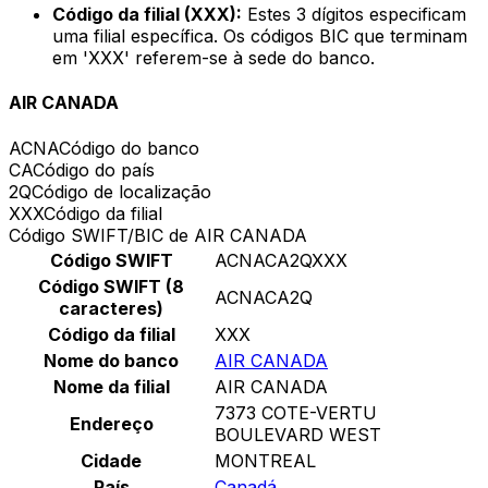
Código da filial (XXX):
Estes 3 dígitos especificam
uma filial específica. Os códigos BIC que terminam
em 'XXX' referem-se à sede do banco.
AIR CANADA
ACNA
Código do banco
CA
Código do país
2Q
Código de localização
XXX
Código da filial
Código SWIFT/BIC de AIR CANADA
Código SWIFT
ACNACA2QXXX
Código SWIFT (8
ACNACA2Q
caracteres)
Código da filial
XXX
Nome do banco
AIR CANADA
Nome da filial
AIR CANADA
7373 COTE-VERTU
Endereço
BOULEVARD WEST
Cidade
MONTREAL
País
Canadá