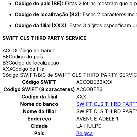
Código do país (BE):
Estas 2 letras mostram que o p
Código de localização (B3):
Esses 2 caracteres indi
Código da filial (XXX):
Estes 3 dígitos especificam u
SWIFT CLS THIRD PARTY SERVICE
ACCO
Código do banco
BE
Código do país
B3
Código de localização
XXX
Código da filial
Código SWIFT/BIC de SWIFT CLS THIRD PARTY SERVI
Código SWIFT
ACCOBEB3XXX
Código SWIFT (8 caracteres)
ACCOBEB3
Código da filial
XXX
Nome do banco
SWIFT CLS THIRD PART
Nome da filial
SWIFT CLS THIRD PART
Endereço
AVENUE ADELE 1
Cidade
LA HULPE
País
Bélgica