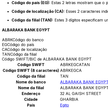
Código do país (EG):
Estas 2 letras mostram que o p
Código de localização (CA):
Esses 2 caracteres ind
Código da filial (TAN):
Estes 3 dígitos especificam u
ALBARAKA BANK EGYPT
ABRK
Código do banco
EG
Código do país
CA
Código de localização
TAN
Código da filial
Código SWIFT/BIC de ALBARAKA BANK EGYPT
Código SWIFT
ABRKEGCATAN
Código SWIFT (8 caracteres)
ABRKEGCA
Código da filial
TAN
Nome do banco
ALBARAKA BANK EGYP
Nome da filial
ALBARAKA BANK EGYP
Endereço
32 AL GAISH STREET
Cidade
GHARBIA
País
Egito