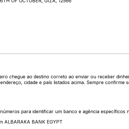
6TH OF OCTOBER, GIZA, 12566
heiro chegue ao destino correto ao enviar ou receber di
dereço, cidade e país listados acima. Sempre confirme 
 números para identificar um banco e agência específicos
ntam ALBARAKA BANK EGYPT