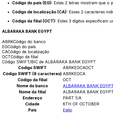
Código do país (EG):
Estas 2 letras mostram que o p
Código de localização (CA):
Esses 2 caracteres ind
Código da filial (OCT):
Estes 3 dígitos especificam 
ALBARAKA BANK EGYPT
ABRK
Código do banco
EG
Código do país
CA
Código de localização
OCT
Código da filial
Código SWIFT/BIC de ALBARAKA BANK EGYPT
Código SWIFT
ABRKEGCAOCT
Código SWIFT (8 caracteres)
ABRKEGCA
Código da filial
OCT
Nome do banco
ALBARAKA BANK EGYP
Nome da filial
ALBARAKA BANK EGYP
Endereço
PART 1/A
Cidade
6TH OF OCTOBER
País
Egito