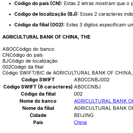
Código do país (CN):
Estas 2 letras mostram que o 
Código de localização (BJ):
Esses 2 caracteres indi
Código da filial (002):
Estes 3 dígitos especificam u
AGRICULTURAL BANK OF CHINA, THE
ABOC
Código do banco
CN
Código do país
BJ
Código de localização
002
Código da filial
Código SWIFT/BIC de AGRICULTURAL BANK OF CHINA
Código SWIFT
ABOCCNBJ002
Código SWIFT (8 caracteres)
ABOCCNBJ
Código da filial
002
Nome do banco
AGRICULTURAL BANK OF
Nome da filial
AGRICULTURAL BANK OF
Cidade
BEIJING
País
China