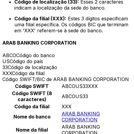
Código de localização (33):
Esses 2 caracteres
indicam a localização da sede do banco.
Código da filial (XXX):
Estes 3 dígitos especificam
uma filial específica. Os códigos BIC que terminam
em 'XXX' referem-se à sede do banco.
ARAB BANKING CORPORATION
ABCO
Código do banco
US
Código do país
33
Código de localização
XXX
Código da filial
Código SWIFT/BIC de ARAB BANKING CORPORATION
Código SWIFT
ABCOUS33XXX
Código SWIFT (8
ABCOUS33
caracteres)
Código da filial
XXX
ARAB BANKING
Nome do banco
CORPORATION
ARAB BANKING
Nome da filial
CORPORATION