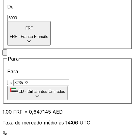
De
FRF
FRF
-
Franco Francês
Para
Para
د.إ
AED
-
Dirham dos Emirados
1.00
FRF
=
0,
647145
AED
Taxa de mercado médio às 14:06 UTC