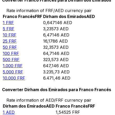
Converter Franco Francês para Dirham dos Emirados
Rate information of FRF/AED currency pair
Franco Francês
FRF
Dirham dos Emirados
AED
1
FRF
0,647146
AED
5
FRF
3,23573
AED
10
FRF
6,47146
AED
25
FRF
16,1786
AED
50
FRF
32,3573
AED
100
FRF
64,7146
AED
500
FRF
323,573
AED
1.000
FRF
647,146
AED
5.000
FRF
3.235,73
AED
10.000
FRF
6.471,46
AED
Converter Dirham dos Emirados para Franco Francês
Rate information of AED/FRF currency pair
Dirham dos Emirados
AED
Franco Francês
FRF
1
AED
1,54525
FRF