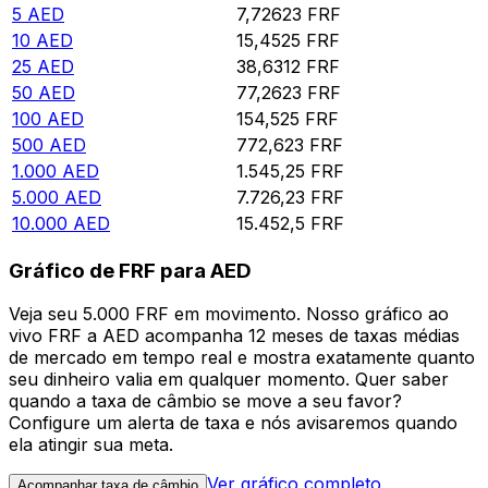
5
AED
7,72623
FRF
10
AED
15,4525
FRF
25
AED
38,6312
FRF
50
AED
77,2623
FRF
100
AED
154,525
FRF
500
AED
772,623
FRF
1.000
AED
1.545,25
FRF
5.000
AED
7.726,23
FRF
10.000
AED
15.452,5
FRF
Gráfico de FRF para AED
Veja seu 5.000 FRF em movimento. Nosso gráfico ao
vivo FRF a AED acompanha 12 meses de taxas médias
de mercado em tempo real e mostra exatamente quanto
seu dinheiro valia em qualquer momento. Quer saber
quando a taxa de câmbio se move a seu favor?
Configure um alerta de taxa e nós avisaremos quando
ela atingir sua meta.
Ver gráfico completo
Acompanhar taxa de câmbio