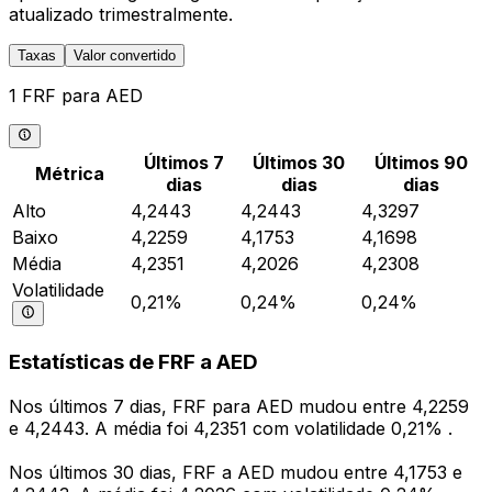
atualizado trimestralmente.
Taxas
Valor convertido
1 FRF para AED
Últimos 7
Últimos 30
Últimos 90
Métrica
dias
dias
dias
Alto
4,2443
4,2443
4,3297
Baixo
4,2259
4,1753
4,1698
Média
4,2351
4,2026
4,2308
Volatilidade
0,21%
0,24%
0,24%
Estatísticas de FRF a AED
Nos últimos 7 dias, FRF para AED mudou entre 4,2259
e 4,2443. A média foi 4,2351 com volatilidade 0,21% .
Nos últimos 30 dias, FRF a AED mudou entre 4,1753 e