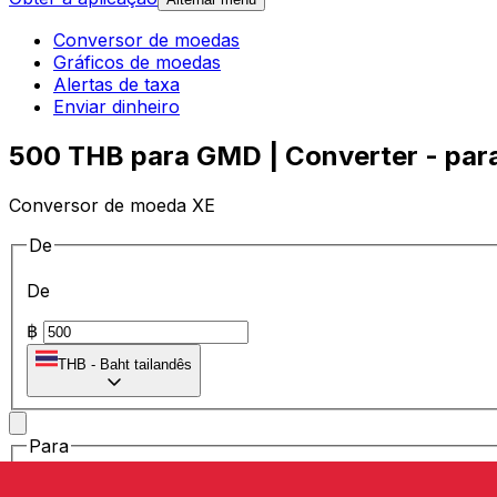
Conversor de moedas
Gráficos de moedas
Alertas de taxa
Enviar dinheiro
500 THB para GMD | Converter - para
Conversor de moeda XE
De
De
฿
THB
-
Baht tailandês
Para
Para