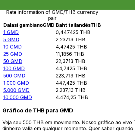
Rate information of GMD/THB currency
pair
Dalasi gambiano
GMD
Baht tailandês
THB
1
GMD
0,447425
THB
5
GMD
2,23713
THB
10
GMD
4,47425
THB
25
GMD
11,1856
THB
50
GMD
22,3713
THB
100
GMD
44,7425
THB
500
GMD
223,713
THB
1.000
GMD
447,425
THB
5.000
GMD
2.237,13
THB
10.000
GMD
4.474,25
THB
Gráfico de THB para GMD
Veja seu 500 THB em movimento. Nosso gráfico ao vivo
dinheiro valia em qualquer momento. Quer saber quando a