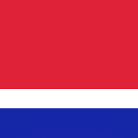
ar taxas concorrentes.
so é apenas para fins informativos. Você não pagará essa
r com a Xe?