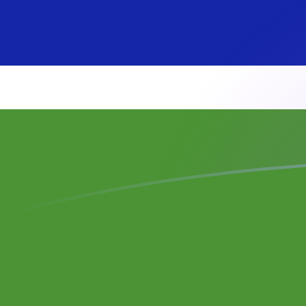
Taxas de câmbio de THB para GMD h
Converter Baht tailandês para Dalasi gambiano
Rate information of THB/GMD currency
pair
Baht tailandês
THB
Dalasi gambiano
GMD
1
THB
2,23501
GMD
5
THB
11,1751
GMD
10
THB
22,3501
GMD
25
THB
55,8753
GMD
50
THB
111,751
GMD
100
THB
223,501
GMD
500
THB
1.117,51
GMD
1.000
THB
2.235,01
GMD
5.000
THB
11.175,1
GMD
10.000
THB
22.350,1
GMD
Converter Dalasi gambiano para Baht tailandês