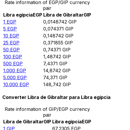
Rate information of EGP/GIP currency
pair
Libra egípcia
EGP
Libra de Gibraltar
GIP
1
EGP
0,0148742
GIP
5
EGP
0,074371
GIP
10
EGP
0,148742
GIP
25
EGP
0,371855
GIP
50
EGP
0,74371
GIP
100
EGP
1,48742
GIP
500
EGP
7,4371
GIP
1.000
EGP
14,8742
GIP
5.000
EGP
74,371
GIP
10.000
EGP
148,742
GIP
Converter Libra de Gibraltar para Libra egípcia
Rate information of GIP/EGP currency
pair
Libra de Gibraltar
GIP
Libra egípcia
EGP
1
GIP
67,2305
EGP