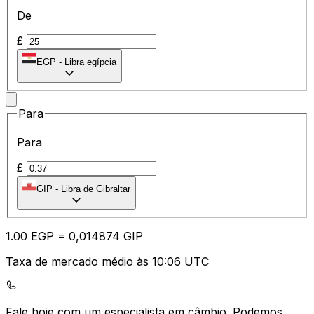
De
£
EGP
-
Libra egípcia
Para
Para
£
GIP
-
Libra de Gibraltar
1.00
EGP
=
0,
014874
GIP
Taxa de mercado médio às 10:06 UTC
Fale hoje com um especialista em câmbio.
Podemos