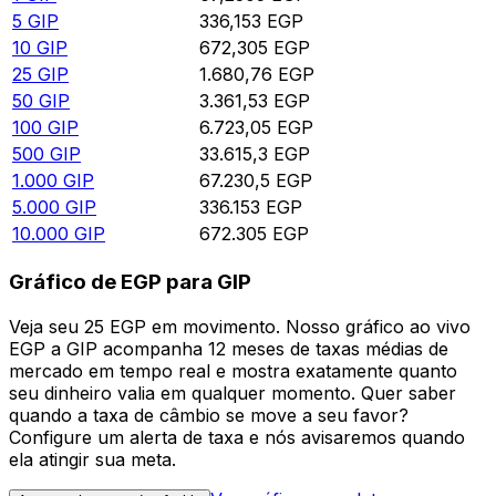
5
GIP
336,153
EGP
10
GIP
672,305
EGP
25
GIP
1.680,76
EGP
50
GIP
3.361,53
EGP
100
GIP
6.723,05
EGP
500
GIP
33.615,3
EGP
1.000
GIP
67.230,5
EGP
5.000
GIP
336.153
EGP
10.000
GIP
672.305
EGP
Gráfico de EGP para GIP
Veja seu 25 EGP em movimento. Nosso gráfico ao vivo
EGP a GIP acompanha 12 meses de taxas médias de
mercado em tempo real e mostra exatamente quanto
seu dinheiro valia em qualquer momento. Quer saber
quando a taxa de câmbio se move a seu favor?
Configure um alerta de taxa e nós avisaremos quando
ela atingir sua meta.