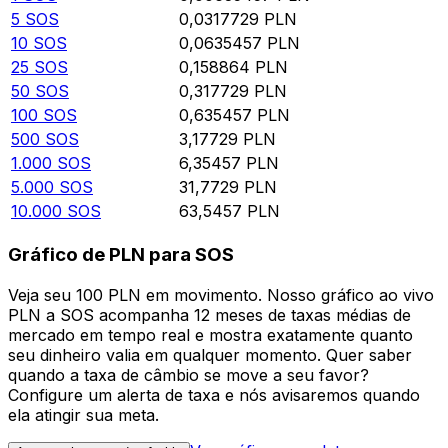
5
SOS
0,0317729
PLN
10
SOS
0,0635457
PLN
25
SOS
0,158864
PLN
50
SOS
0,317729
PLN
100
SOS
0,635457
PLN
500
SOS
3,17729
PLN
1.000
SOS
6,35457
PLN
5.000
SOS
31,7729
PLN
10.000
SOS
63,5457
PLN
Gráfico de PLN para SOS
Veja seu 100 PLN em movimento. Nosso gráfico ao vivo
PLN a SOS acompanha 12 meses de taxas médias de
mercado em tempo real e mostra exatamente quanto
seu dinheiro valia em qualquer momento. Quer saber
quando a taxa de câmbio se move a seu favor?
Configure um alerta de taxa e nós avisaremos quando
ela atingir sua meta.