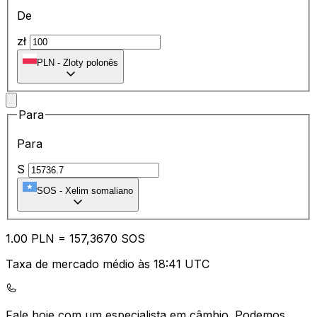
De
zł
PLN
-
Zloty polonês
Para
Para
S
SOS
-
Xelim somaliano
1.00
PLN
=
15
7,3670
SOS
Taxa de mercado médio às 18:41 UTC
Fale hoje com um especialista em câmbio.
Podemos