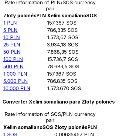
Rate information of PLN/SOS currency
pair
Zloty polonês
PLN
Xelim somaliano
SOS
1
PLN
157,367
SOS
5
PLN
786,835
SOS
10
PLN
1.573,67
SOS
25
PLN
3.934,18
SOS
50
PLN
7.868,35
SOS
100
PLN
15.736,7
SOS
500
PLN
78.683,5
SOS
1.000
PLN
157.367
SOS
5.000
PLN
786.835
SOS
10.000
PLN
1.573.670
SOS
Converter Xelim somaliano para Zloty polonês
Rate information of SOS/PLN currency
pair
Xelim somaliano
SOS
Zloty polonês
PLN
1
SOS
0,00635457
PLN