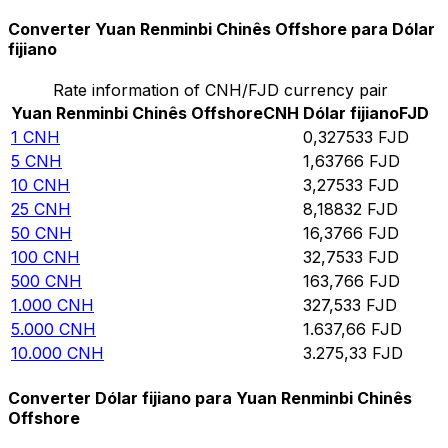
Converter Yuan Renminbi Chinês Offshore para Dólar
fijiano
Rate information of CNH/FJD currency pair
Yuan Renminbi Chinês Offshore
CNH
Dólar fijiano
FJD
1
CNH
0,327533
FJD
5
CNH
1,63766
FJD
10
CNH
3,27533
FJD
25
CNH
8,18832
FJD
50
CNH
16,3766
FJD
100
CNH
32,7533
FJD
500
CNH
163,766
FJD
1.000
CNH
327,533
FJD
5.000
CNH
1.637,66
FJD
10.000
CNH
3.275,33
FJD
Converter Dólar fijiano para Yuan Renminbi Chinês
Offshore