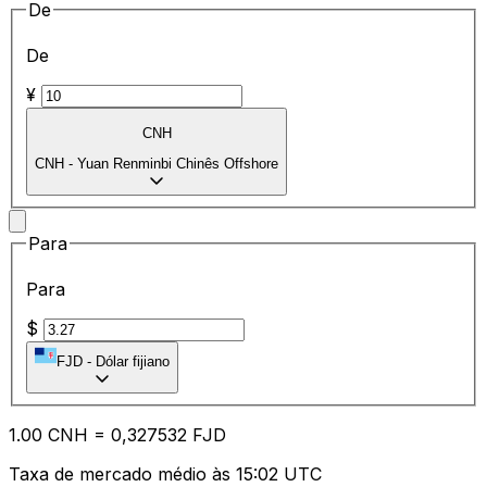
De
De
¥
CNH
CNH
-
Yuan Renminbi Chinês Offshore
Para
Para
$
FJD
-
Dólar fijiano
1.00
CNH
=
0,
327532
FJD
Taxa de mercado médio às 15:02 UTC