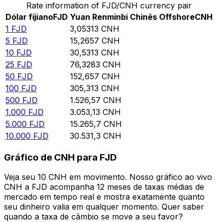
Rate information of FJD/CNH currency pair
Dólar fijiano
FJD
Yuan Renminbi Chinês Offshore
CNH
1
FJD
3,05313
CNH
5
FJD
15,2657
CNH
10
FJD
30,5313
CNH
25
FJD
76,3283
CNH
50
FJD
152,657
CNH
100
FJD
305,313
CNH
500
FJD
1.526,57
CNH
1.000
FJD
3.053,13
CNH
5.000
FJD
15.265,7
CNH
10.000
FJD
30.531,3
CNH
Gráfico de CNH para FJD
Veja seu 10 CNH em movimento. Nosso gráfico ao vivo
CNH a FJD acompanha 12 meses de taxas médias de
mercado em tempo real e mostra exatamente quanto
seu dinheiro valia em qualquer momento. Quer saber
quando a taxa de câmbio se move a seu favor?