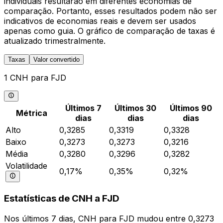
individuais resultarão em diferentes economias de
comparação. Portanto, esses resultados podem não ser
indicativos de economias reais e devem ser usados
apenas como guia. O gráfico de comparação de taxas é
atualizado trimestralmente.
Taxas
Valor convertido
1 CNH para FJD
Últimos 7
Últimos 30
Últimos 90
Métrica
dias
dias
dias
Alto
0,3285
0,3319
0,3328
Baixo
0,3273
0,3273
0,3216
Média
0,3280
0,3296
0,3282
Volatilidade
0,17%
0,35%
0,32%
Estatísticas de CNH a FJD
Nos últimos 7 dias, CNH para FJD mudou entre 0,3273