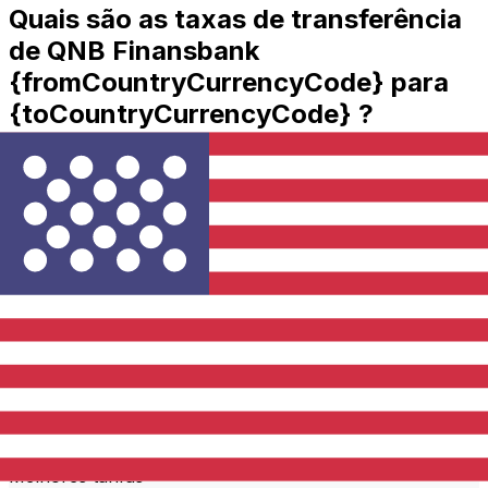
Quais são as taxas de transferência
de QNB Finansbank
{fromCountryCurrencyCode} para
{toCountryCurrencyCode} ?
QNB Finansbank custos de transferência internacional
de dinheiro de TRY para USD dependem de fatores
como o valor da transferência. Normalmente,
transferências de valores mais altos vêm com taxas
menores e melhores taxas de câmbio. Verifique a tabela
de comparação para comparar as taxas QNB
Finansbank com Xe.
Por que transferir com a Xe em vez
de bancos tradicionais?
Melhores tarifas