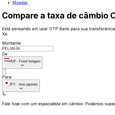
Moedas
Compare a taxa de câmbio 
Está pensando em usar OTP Bank para sua transferência
Xe.
Montante
Ft
De
HUF
-
Forint húngaro
Para
JPY
-
Iene japonês
Fale hoje com um especialista em câmbio.
Podemos super
Agendar chamada