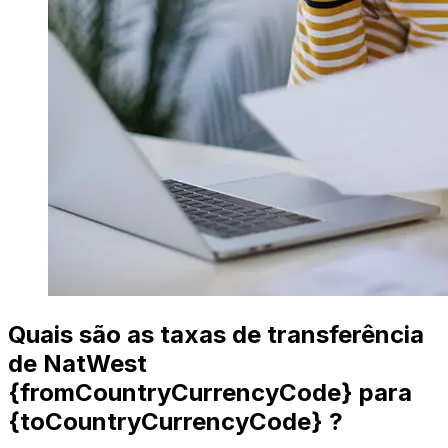
Quais são as taxas de transferência
de NatWest
{fromCountryCurrencyCode} para
{toCountryCurrencyCode} ?