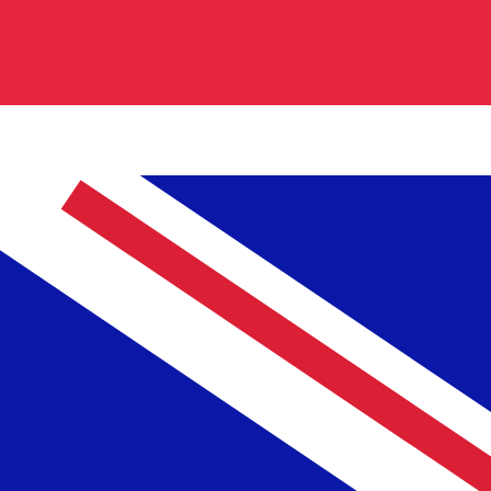
2.338900
KD0