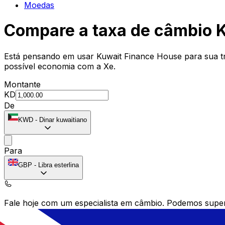
Moedas
Compare a taxa de câmbio 
Está pensando em usar Kuwait Finance House para sua t
possível economia com a Xe.
Montante
KD
De
KWD
-
Dinar kuwaitiano
Para
GBP
-
Libra esterlina
Fale hoje com um especialista em câmbio.
Podemos super
Agendar chamada