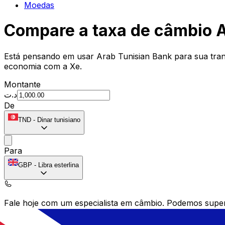
Moedas
Compare a taxa de câmbio 
Está pensando em usar Arab Tunisian Bank para sua tran
economia com a Xe.
Montante
د.ت
De
TND
-
Dinar tunisiano
Para
GBP
-
Libra esterlina
Fale hoje com um especialista em câmbio.
Podemos super
Agendar chamada