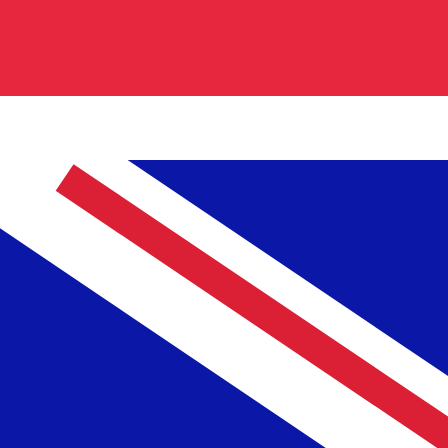
0.248700
د.ت0