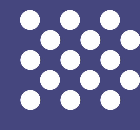
Fornecedor
Taxa de câmbio
Taxa de transferência
De
De momento não temos dados para esta moeda.
De momento não temos dados para esta moeda.
Saiba mais sobre como recolhemos estas taxas
Sobre ABSA Botswana