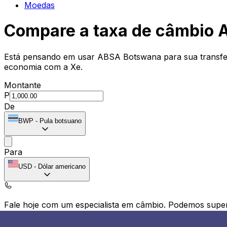
Moedas
Compare a taxa de câmbio
Está pensando em usar ABSA Botswana para sua transfe
economia com a Xe.
Montante
P
De
BWP
-
Pula botsuano
Para
USD
-
Dólar americano
Fale hoje com um especialista em câmbio.
Podemos super
Agendar chamada