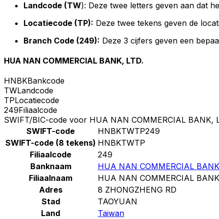
Landcode (TW
): Deze twee letters geven aan dat h
Locatiecode (TP):
Deze twee tekens geven de locat
Branch Code (249):
Deze 3 cijfers geven een bepaa
HUA NAN COMMERCIAL BANK, LTD.
HNBK
Bankcode
TW
Landcode
TP
Locatiecode
249
Filiaalcode
SWIFT/BIC-code voor HUA NAN COMMERCIAL BANK, L
SWIFT-code
HNBKTWTP249
SWIFT-code (8 tekens)
HNBKTWTP
Filiaalcode
249
Banknaam
HUA NAN COMMERCIAL BANK,
Filiaalnaam
HUA NAN COMMERCIAL BANK,
Adres
8 ZHONGZHENG RD
Stad
TAOYUAN
Land
Taiwan