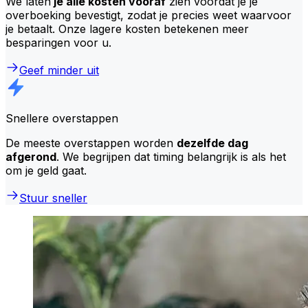
We laten
je alle kosten vooraf
zien voordat je je
overboeking bevestigt, zodat je precies weet waarvoor
je betaalt. Onze lagere kosten betekenen meer
besparingen voor u.
Geef minder uit
Snellere overstappen
De meeste overstappen worden
dezelfde dag
afgerond
. We begrijpen dat timing belangrijk is als het
om je geld gaat.
Stuur sneller