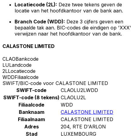
Locatiecode (2L):
Deze twee tekens geven de
locatie van het hoofdkantoor van de bank aan.
Branch Code (WDD):
Deze 3 cijfers geven een
bepaalde tak aan. BIC-codes die eindigen op 'XXX'
verwijzen naar het hoofdkantoor van de bank.
CALASTONE LIMITED
CLAO
Bankcode
LU
Landcode
2L
Locatiecode
WDD
Filiaalcode
SWIFT/BIC-code voor CALASTONE LIMITED
SWIFT-code
CLAOLU2LWDD
SWIFT-code (8 tekens)
CLAOLU2L
Filiaalcode
WDD
Banknaam
CALASTONE LIMITED
Filiaalnaam
CALASTONE LIMITED
Adres
204, RTE D'ARLON
Stad
LUXEMBOURG