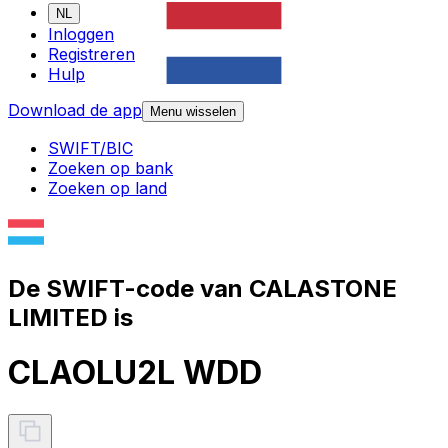
NL
Inloggen
Registreren
Hulp
Download de app
Menu wisselen
SWIFT/BIC
Zoeken op bank
Zoeken op land
De SWIFT-code van CALASTONE
LIMITED is
CLAOLU2L WDD