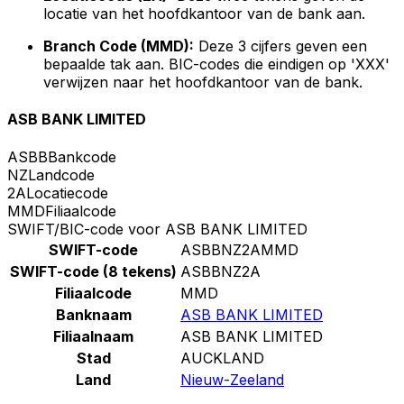
locatie van het hoofdkantoor van de bank aan.
Branch Code (MMD):
Deze 3 cijfers geven een
bepaalde tak aan. BIC-codes die eindigen op 'XXX'
verwijzen naar het hoofdkantoor van de bank.
ASB BANK LIMITED
ASBB
Bankcode
NZ
Landcode
2A
Locatiecode
MMD
Filiaalcode
SWIFT/BIC-code voor ASB BANK LIMITED
SWIFT-code
ASBBNZ2AMMD
SWIFT-code (8 tekens)
ASBBNZ2A
Filiaalcode
MMD
Banknaam
ASB BANK LIMITED
Filiaalnaam
ASB BANK LIMITED
Stad
AUCKLAND
Land
Nieuw-Zeeland