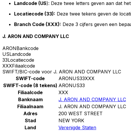
Landcode (US
): Deze twee letters geven aan dat he
Locatiecode (33):
Deze twee tekens geven de locat
Branch Code (XXX):
Deze 3 cijfers geven een bepaa
J. ARON AND COMPANY LLC
ARON
Bankcode
US
Landcode
33
Locatiecode
XXX
Filiaalcode
SWIFT/BIC-code voor J. ARON AND COMPANY LLC
SWIFT-code
ARONUS33XXX
SWIFT-code (8 tekens)
ARONUS33
Filiaalcode
XXX
Banknaam
J. ARON AND COMPANY LLC
Filiaalnaam
J. ARON AND COMPANY LLC
Adres
200 WEST STREET
Stad
NEW YORK
Land
Verenigde Staten