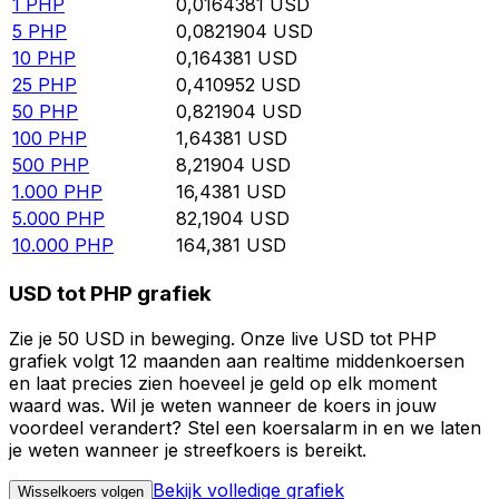
1
PHP
0,0164381
USD
5
PHP
0,0821904
USD
10
PHP
0,164381
USD
25
PHP
0,410952
USD
50
PHP
0,821904
USD
100
PHP
1,64381
USD
500
PHP
8,21904
USD
1.000
PHP
16,4381
USD
5.000
PHP
82,1904
USD
10.000
PHP
164,381
USD
USD tot PHP grafiek
Zie je 50 USD in beweging. Onze live USD tot PHP
grafiek volgt 12 maanden aan realtime middenkoersen
en laat precies zien hoeveel je geld op elk moment
waard was. Wil je weten wanneer de koers in jouw
voordeel verandert? Stel een koersalarm in en we laten
je weten wanneer je streefkoers is bereikt.
Bekijk volledige grafiek
Wisselkoers volgen