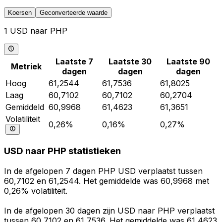
Koersen
Geconverteerde waarde
1 USD naar PHP
Laatste 7
Laatste 30
Laatste 90
Metriek
dagen
dagen
dagen
Hoog
61,2544
61,7536
61,8025
Laag
60,7102
60,7102
60,2704
Gemiddeld
60,9968
61,4623
61,3651
Volatiliteit
0,26%
0,16%
0,27%
USD naar PHP statistieken
In de afgelopen 7 dagen PHP USD verplaatst tussen
60,7102 en 61,2544. Het gemiddelde was 60,9968 met
0,26% volatiliteit.
In de afgelopen 30 dagen zijn USD naar PHP verplaatst
tussen 60,7102 en 61,7536. Het gemiddelde was 61,4623