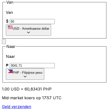
Van
Van
$
USD
-
Amerikaanse dollar
Naar
Naar
₱
PHP
-
Filipijnse peso
1.00
USD
=
60
,83431
PHP
Mid-market koers op 17:57 UTC
Geld verzenden