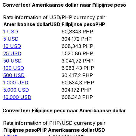
Converteer Amerikaanse dollar naar Filipijnse peso
Rate information of USD/PHP currency pair
Amerikaanse dollar
USD
Filipijnse peso
PHP
1
USD
60,8343
PHP
5
USD
304,172
PHP
10
USD
608,343
PHP
25
USD
1.520,86
PHP
50
USD
3.041,72
PHP
100
USD
6.083,43
PHP
500
USD
30.417,2
PHP
1.000
USD
60.834,3
PHP
5.000
USD
304.172
PHP
10.000
USD
608.343
PHP
Converteer Filipijnse peso naar Amerikaanse dollar
Rate information of PHP/USD currency pair
Filipijnse peso
PHP
Amerikaanse dollar
USD