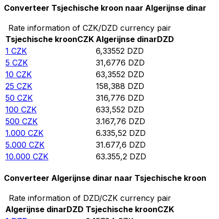
Converteer Tsjechische kroon naar Algerijnse dinar
Rate information of CZK/DZD currency pair
Tsjechische kroon
CZK
Algerijnse dinar
DZD
1
CZK
6,33552
DZD
5
CZK
31,6776
DZD
10
CZK
63,3552
DZD
25
CZK
158,388
DZD
50
CZK
316,776
DZD
100
CZK
633,552
DZD
500
CZK
3.167,76
DZD
1.000
CZK
6.335,52
DZD
5.000
CZK
31.677,6
DZD
10.000
CZK
63.355,2
DZD
Converteer Algerijnse dinar naar Tsjechische kroon
Rate information of DZD/CZK currency pair
Algerijnse dinar
DZD
Tsjechische kroon
CZK