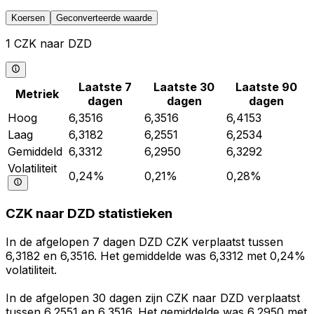
Koersen
Geconverteerde waarde
1 CZK naar DZD
Laatste 7
Laatste 30
Laatste 90
Metriek
dagen
dagen
dagen
Hoog
6,3516
6,3516
6,4153
Laag
6,3182
6,2551
6,2534
Gemiddeld
6,3312
6,2950
6,3292
Volatiliteit
0,24%
0,21%
0,28%
CZK naar DZD statistieken
In de afgelopen 7 dagen DZD CZK verplaatst tussen
6,3182 en 6,3516. Het gemiddelde was 6,3312 met 0,24%
volatiliteit.
In de afgelopen 30 dagen zijn CZK naar DZD verplaatst
tussen 6,2551 en 6,3516. Het gemiddelde was 6,2950 met