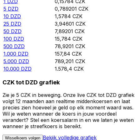
1
DZD
0,15784
CZK
5
DZD
0,789201
CZK
10
DZD
1,5784
CZK
25
DZD
3,94601
CZK
50
DZD
7,89201
CZK
100
DZD
15,784
CZK
500
DZD
78,9201
CZK
1.000
DZD
157,84
CZK
5.000
DZD
789,201
CZK
10.000
DZD
1.578,4
CZK
CZK tot DZD grafiek
Zie je 5 CZK in beweging. Onze live CZK tot DZD grafiek
volgt 12 maanden aan realtime middenkoersen en laat
precies zien hoeveel je geld op elk moment waard was.
Wil je weten wanneer de koers in jouw voordeel
verandert? Stel een koersalarm in en we laten je weten
wanneer je streefkoers is bereikt.
Bekijk volledige grafiek
Wisselkoers volgen