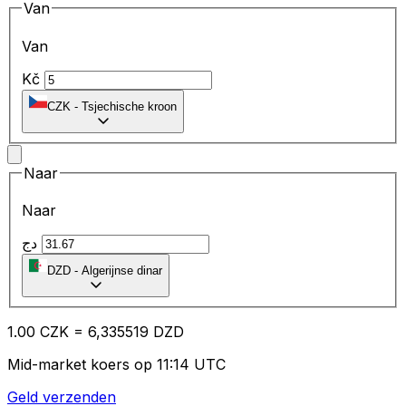
Van
Van
Kč
CZK
-
Tsjechische kroon
Naar
Naar
دج
DZD
-
Algerijnse dinar
1.00
CZK
=
6,
335519
DZD
Mid-market koers op 11:14 UTC
Geld verzenden