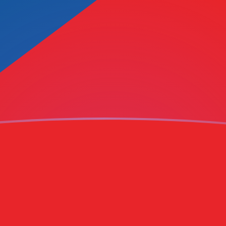
g
roon
cudo