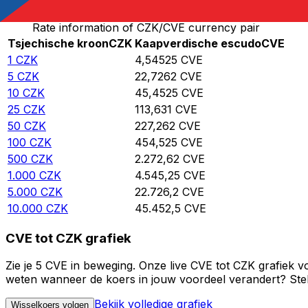
Rate information of CZK/CVE currency pair
Tsjechische kroon
CZK
Kaapverdische escudo
CVE
1
CZK
4,54525
CVE
5
CZK
22,7262
CVE
10
CZK
45,4525
CVE
25
CZK
113,631
CVE
50
CZK
227,262
CVE
100
CZK
454,525
CVE
500
CZK
2.272,62
CVE
1.000
CZK
4.545,25
CVE
5.000
CZK
22.726,2
CVE
10.000
CZK
45.452,5
CVE
CVE tot CZK grafiek
Zie je 5 CVE in beweging. Onze live CVE tot CZK grafiek 
weten wanneer de koers in jouw voordeel verandert? Stel 
Bekijk volledige grafiek
Wisselkoers volgen