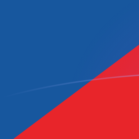
CVE naar CZK wisselkoersen vandaa
Converteer Kaapverdische escudo naar Tsjechische k
Rate information of CVE/CZK currency pair
Kaapverdische escudo
CVE
Tsjechische kroon
CZK
1
CVE
0,22001
CZK
5
CVE
1,10005
CZK
10
CVE
2,2001
CZK
25
CVE
5,50025
CZK
50
CVE
11,0005
CZK
100
CVE
22,001
CZK
500
CVE
110,005
CZK
1.000
CVE
220,01
CZK
5.000
CVE
1.100,05
CZK
10.000
CVE
2.200,1
CZK
Converteer Tsjechische kroon naar Kaapverdische es