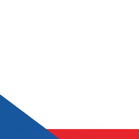
erende koersen overtreffen.
it is alleen ter informatie. U ontvangt deze koers niet bij
?