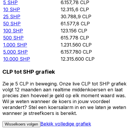
5
SHP
6.157,78
CLP
10
SHP
12.315,6
CLP
25
SHP
30.788,9
CLP
50
SHP
61.577,8
CLP
100
SHP
123.156
CLP
500
SHP
615.778
CLP
1.000
SHP
1.231.560
CLP
5.000
SHP
6.157.780
CLP
10.000
SHP
12.315.600
CLP
CLP tot SHP grafiek
Zie je 5 CLP in beweging. Onze live CLP tot SHP grafiek
volgt 12 maanden aan realtime middenkoersen en laat
precies zien hoeveel je geld op elk moment waard was.
Wil je weten wanneer de koers in jouw voordeel
verandert? Stel een koersalarm in en we laten je weten
wanneer je streefkoers is bereikt.
Bekijk volledige grafiek
Wisselkoers volgen