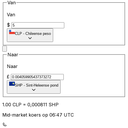
Van
Van
$
CLP
-
Chileense peso
Naar
Naar
£
SHP
-
Sint-Heleense pond
1.00
CLP
=
0,
000811
SHP
Mid-market koers op 06:47 UTC