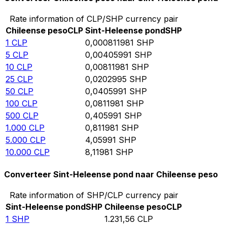
Rate information of CLP/SHP currency pair
Chileense peso
CLP
Sint-Heleense pond
SHP
1
CLP
0,000811981
SHP
5
CLP
0,00405991
SHP
10
CLP
0,00811981
SHP
25
CLP
0,0202995
SHP
50
CLP
0,0405991
SHP
100
CLP
0,0811981
SHP
500
CLP
0,405991
SHP
1.000
CLP
0,811981
SHP
5.000
CLP
4,05991
SHP
10.000
CLP
8,11981
SHP
Converteer Sint-Heleense pond naar Chileense peso
Rate information of SHP/CLP currency pair
Sint-Heleense pond
SHP
Chileense peso
CLP
1
SHP
1.231,56
CLP