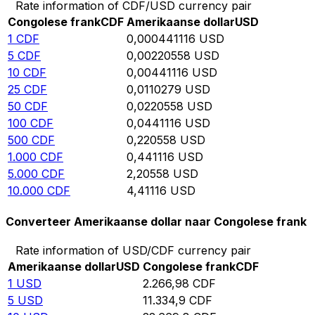
Rate information of CDF/USD currency pair
Congolese frank
CDF
Amerikaanse dollar
USD
1
CDF
0,000441116
USD
5
CDF
0,00220558
USD
10
CDF
0,00441116
USD
25
CDF
0,0110279
USD
50
CDF
0,0220558
USD
100
CDF
0,0441116
USD
500
CDF
0,220558
USD
1.000
CDF
0,441116
USD
5.000
CDF
2,20558
USD
10.000
CDF
4,41116
USD
Converteer Amerikaanse dollar naar Congolese frank
Rate information of USD/CDF currency pair
Amerikaanse dollar
USD
Congolese frank
CDF
1
USD
2.266,98
CDF
5
USD
11.334,9
CDF