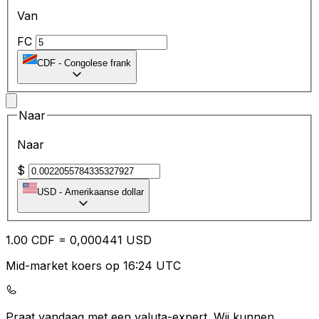
Van
FC
CDF
-
Congolese frank
Naar
Naar
$
USD
-
Amerikaanse dollar
1.00
CDF
=
0,
000441
USD
Mid-market koers op 16:24 UTC
Praat vandaag met een valuta-expert.
Wij kunnen