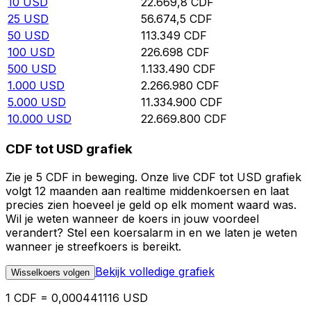
10
USD
22.669,8
CDF
25
USD
56.674,5
CDF
50
USD
113.349
CDF
100
USD
226.698
CDF
500
USD
1.133.490
CDF
1.000
USD
2.266.980
CDF
5.000
USD
11.334.900
CDF
10.000
USD
22.669.800
CDF
CDF tot USD grafiek
Zie je 5 CDF in beweging. Onze live CDF tot USD grafiek
volgt 12 maanden aan realtime middenkoersen en laat
precies zien hoeveel je geld op elk moment waard was.
Wil je weten wanneer de koers in jouw voordeel
verandert? Stel een koersalarm in en we laten je weten
wanneer je streefkoers is bereikt.
Bekijk volledige grafiek
Wisselkoers volgen
1 CDF = 0,000441116 USD