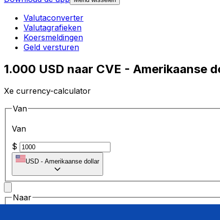
Valutaconverter
Valutagrafieken
Koersmeldingen
Geld versturen
1.000 USD naar CVE - Amerikaanse d
Xe currency-calculator
Van
Van
$
USD
-
Amerikaanse dollar
Naar
Naar