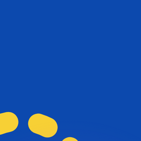
erende koersen overtreffen.
it is alleen ter informatie. U ontvangt deze koers niet bij
?