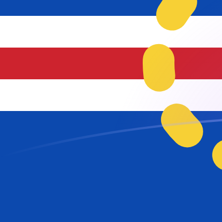
USD naar CVE wisselkoersen vandaa
Converteer Amerikaanse dollar naar Kaapverdische e
Rate information of USD/CVE currency pair
Amerikaanse dollar
USD
Kaapverdische escudo
CVE
1
USD
95,6968
CVE
5
USD
478,484
CVE
10
USD
956,968
CVE
25
USD
2.392,42
CVE
50
USD
4.784,84
CVE
100
USD
9.569,68
CVE
500
USD
47.848,4
CVE
1.000
USD
95.696,8
CVE
5.000
USD
478.484
CVE
10.000
USD
956.968
CVE