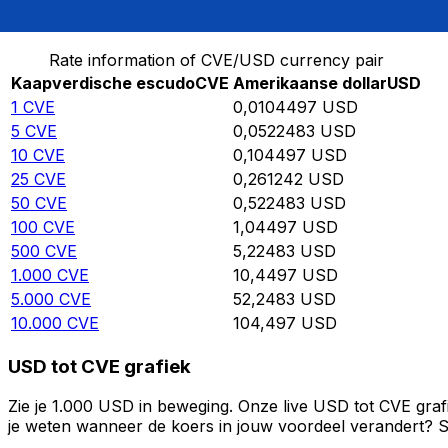
Converteer Kaapverdische escudo naar Amerikaanse d
Rate information of CVE/USD currency pair
Kaapverdische escudo
CVE
Amerikaanse dollar
USD
1
CVE
0,0104497
USD
5
CVE
0,0522483
USD
10
CVE
0,104497
USD
25
CVE
0,261242
USD
50
CVE
0,522483
USD
100
CVE
1,04497
USD
500
CVE
5,22483
USD
1.000
CVE
10,4497
USD
5.000
CVE
52,2483
USD
10.000
CVE
104,497
USD
USD tot CVE grafiek
Zie je 1.000 USD in beweging. Onze live USD tot CVE graf
je weten wanneer de koers in jouw voordeel verandert? St