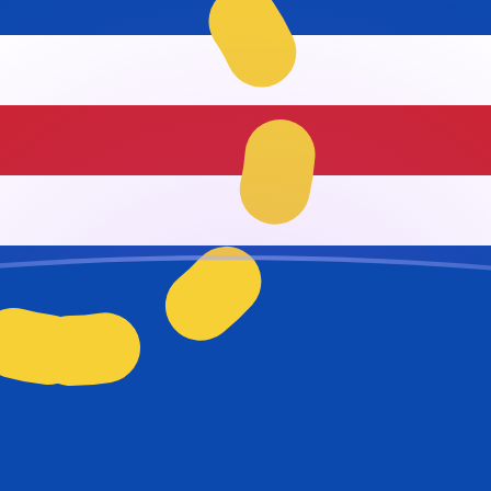
g
scudo