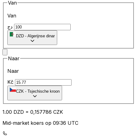
Van
Van
دج
DZD
-
Algerijnse dinar
Naar
Naar
Kč
CZK
-
Tsjechische kroon
1.00
DZD
=
0,
157786
CZK
Mid-market koers op 09:36 UTC