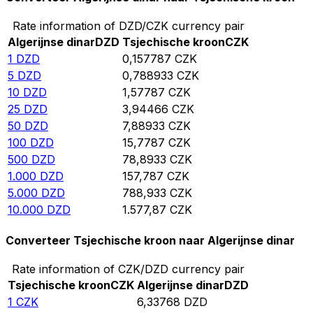
Rate information of DZD/CZK currency pair
Algerijnse dinar
DZD
Tsjechische kroon
CZK
1
DZD
0,157787
CZK
5
DZD
0,788933
CZK
10
DZD
1,57787
CZK
25
DZD
3,94466
CZK
50
DZD
7,88933
CZK
100
DZD
15,7787
CZK
500
DZD
78,8933
CZK
1.000
DZD
157,787
CZK
5.000
DZD
788,933
CZK
10.000
DZD
1.577,87
CZK
Converteer Tsjechische kroon naar Algerijnse dinar
Rate information of CZK/DZD currency pair
Tsjechische kroon
CZK
Algerijnse dinar
DZD
1
CZK
6,33768
DZD