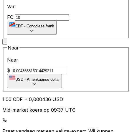
Van
FC
CDF
-
Congolese frank
Naar
Naar
$
USD
-
Amerikaanse dollar
1.00
CDF
=
0,
000436
USD
Mid-market koers op 09:37 UTC
Praat vandaag met een valuta-expert.
Wij kunnen