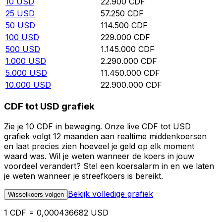
10
USD
22.900
CDF
25
USD
57.250
CDF
50
USD
114.500
CDF
100
USD
229.000
CDF
500
USD
1.145.000
CDF
1.000
USD
2.290.000
CDF
5.000
USD
11.450.000
CDF
10.000
USD
22.900.000
CDF
CDF tot USD grafiek
Zie je 10 CDF in beweging. Onze live CDF tot USD
grafiek volgt 12 maanden aan realtime middenkoersen
en laat precies zien hoeveel je geld op elk moment
waard was. Wil je weten wanneer de koers in jouw
voordeel verandert? Stel een koersalarm in en we laten
je weten wanneer je streefkoers is bereikt.
Bekijk volledige grafiek
Wisselkoers volgen
1 CDF = 0,000436682 USD