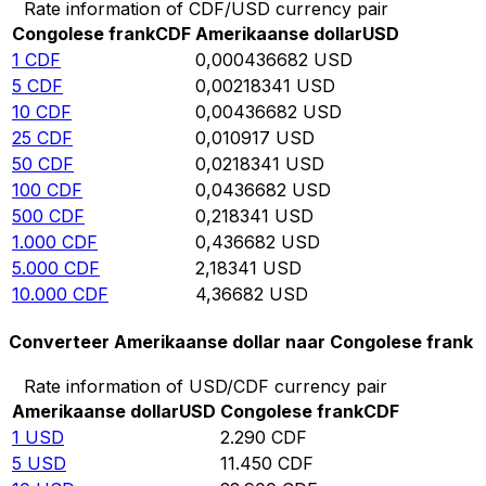
Rate information of CDF/USD currency pair
Congolese frank
CDF
Amerikaanse dollar
USD
1
CDF
0,000436682
USD
5
CDF
0,00218341
USD
10
CDF
0,00436682
USD
25
CDF
0,010917
USD
50
CDF
0,0218341
USD
100
CDF
0,0436682
USD
500
CDF
0,218341
USD
1.000
CDF
0,436682
USD
5.000
CDF
2,18341
USD
10.000
CDF
4,36682
USD
Converteer Amerikaanse dollar naar Congolese frank
Rate information of USD/CDF currency pair
Amerikaanse dollar
USD
Congolese frank
CDF
1
USD
2.290
CDF
5
USD
11.450
CDF