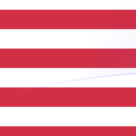
PHP naar USD wisselkoersen vandaa
Converteer Filipijnse peso naar Amerikaanse dollar
Rate information of PHP/USD currency pair
Filipijnse peso
PHP
Amerikaanse dollar
USD
1
PHP
0,0164767
USD
5
PHP
0,0823837
USD
10
PHP
0,164767
USD
25
PHP
0,411918
USD
50
PHP
0,823837
USD
100
PHP
1,64767
USD
500
PHP
8,23837
USD
1.000
PHP
16,4767
USD
5.000
PHP
82,3837
USD
10.000
PHP
164,767
USD
Converteer Amerikaanse dollar naar Filipijnse peso