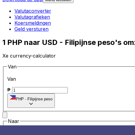
Valutaconverter
Valutagrafieken
Koersmeldingen
Geld versturen
1 PHP naar USD - Filipijnse peso's o
Xe currency-calculator
Van
Van
₱
PHP
-
Filipijnse peso
Naar
Naar