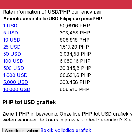
Rate information of USD/PHP currency pair
Amerikaanse dollar
USD
Filipijnse peso
PHP
1
USD
60,6916
PHP
5
USD
303,458
PHP
10
USD
606,916
PHP
25
USD
1.517,29
PHP
50
USD
3.034,58
PHP
100
USD
6.069,16
PHP
500
USD
30.345,8
PHP
1.000
USD
60.691,6
PHP
5.000
USD
303.458
PHP
10.000
USD
606.916
PHP
PHP tot USD grafiek
Zie je 1 PHP in beweging. Onze live PHP tot USD grafiek 
weten wanneer de koers in jouw voordeel verandert? Stel 
Bekijk volledige grafiek
Wisselkoers volgen