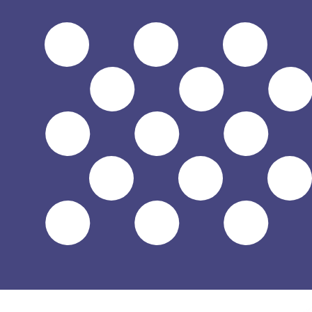
$
USD
-
Amerikaanse dollar
1.00
PHP
=
0,
016476
USD
Mid-market koers op 13:22 UTC
Praat vandaag met een valuta-expert.
Wij kunnen concurr
Gesprek plannen
Wij gebruiken de midmarket koers voor onze Converter. D
bekijken
Wist je dat je met Xe geld naar het buitenland kunt sturen
Meld je vandaag aan