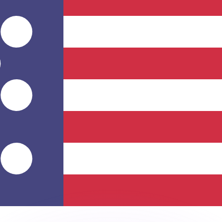
erende koersen overtreffen.
it is alleen ter informatie. U ontvangt deze koers niet bij
?