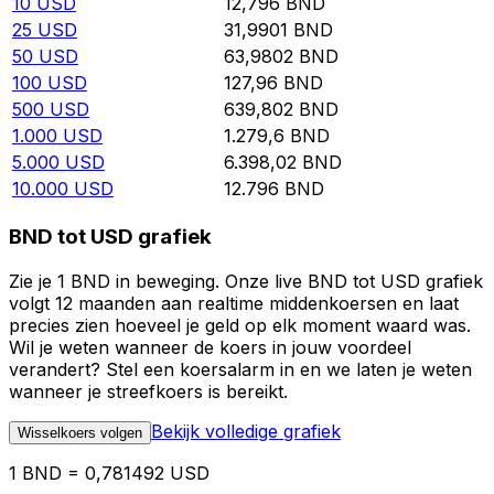
10
USD
12,796
BND
25
USD
31,9901
BND
50
USD
63,9802
BND
100
USD
127,96
BND
500
USD
639,802
BND
1.000
USD
1.279,6
BND
5.000
USD
6.398,02
BND
10.000
USD
12.796
BND
BND tot USD grafiek
Zie je 1 BND in beweging. Onze live BND tot USD grafiek
volgt 12 maanden aan realtime middenkoersen en laat
precies zien hoeveel je geld op elk moment waard was.
Wil je weten wanneer de koers in jouw voordeel
verandert? Stel een koersalarm in en we laten je weten
wanneer je streefkoers is bereikt.
Bekijk volledige grafiek
Wisselkoers volgen
1 BND = 0,781492 USD