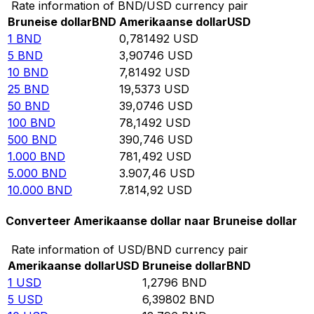
Rate information of BND/USD currency pair
Bruneise dollar
BND
Amerikaanse dollar
USD
1
BND
0,781492
USD
5
BND
3,90746
USD
10
BND
7,81492
USD
25
BND
19,5373
USD
50
BND
39,0746
USD
100
BND
78,1492
USD
500
BND
390,746
USD
1.000
BND
781,492
USD
5.000
BND
3.907,46
USD
10.000
BND
7.814,92
USD
Converteer Amerikaanse dollar naar Bruneise dollar
Rate information of USD/BND currency pair
Amerikaanse dollar
USD
Bruneise dollar
BND
1
USD
1,2796
BND
5
USD
6,39802
BND