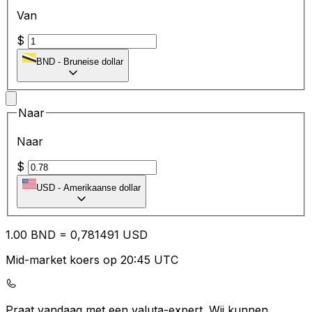
Van
$
BND
-
Bruneise dollar
Naar
Naar
$
USD
-
Amerikaanse dollar
1.00
BND
=
0,
781491
USD
Mid-market koers op 20:45 UTC
Praat vandaag met een valuta-expert.
Wij kunnen