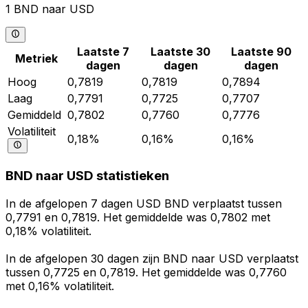
1 BND naar USD
Laatste 7
Laatste 30
Laatste 90
Metriek
dagen
dagen
dagen
Hoog
0,7819
0,7819
0,7894
Laag
0,7791
0,7725
0,7707
Gemiddeld
0,7802
0,7760
0,7776
Volatiliteit
0,18%
0,16%
0,16%
BND naar USD statistieken
In de afgelopen 7 dagen USD BND verplaatst tussen
0,7791 en 0,7819. Het gemiddelde was 0,7802 met
0,18% volatiliteit.
In de afgelopen 30 dagen zijn BND naar USD verplaatst
tussen 0,7725 en 0,7819. Het gemiddelde was 0,7760
met 0,16% volatiliteit.