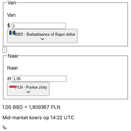
Van
Van
$
BBD
-
Barbadiaanse of Bajan dollar
Naar
Naar
zł
PLN
-
Poolse zloty
1.00
BBD
=
1,
859367
PLN
Mid-market koers op 14:22 UTC