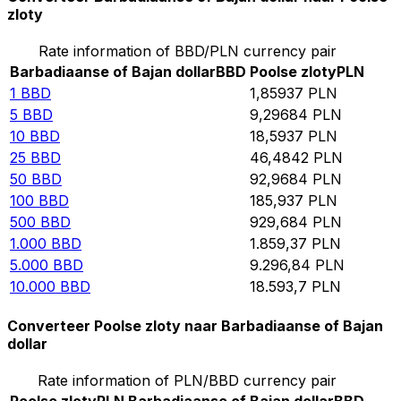
zloty
Rate information of BBD/PLN currency pair
Barbadiaanse of Bajan dollar
BBD
Poolse zloty
PLN
1
BBD
1,85937
PLN
5
BBD
9,29684
PLN
10
BBD
18,5937
PLN
25
BBD
46,4842
PLN
50
BBD
92,9684
PLN
100
BBD
185,937
PLN
500
BBD
929,684
PLN
1.000
BBD
1.859,37
PLN
5.000
BBD
9.296,84
PLN
10.000
BBD
18.593,7
PLN
Converteer Poolse zloty naar Barbadiaanse of Bajan
dollar
Rate information of PLN/BBD currency pair