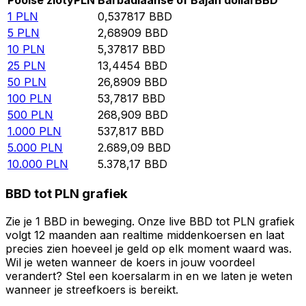
Poolse zloty
PLN
Barbadiaanse of Bajan dollar
BBD
1
PLN
0,537817
BBD
5
PLN
2,68909
BBD
10
PLN
5,37817
BBD
25
PLN
13,4454
BBD
50
PLN
26,8909
BBD
100
PLN
53,7817
BBD
500
PLN
268,909
BBD
1.000
PLN
537,817
BBD
5.000
PLN
2.689,09
BBD
10.000
PLN
5.378,17
BBD
BBD tot PLN grafiek
Zie je 1 BBD in beweging. Onze live BBD tot PLN grafiek
volgt 12 maanden aan realtime middenkoersen en laat
precies zien hoeveel je geld op elk moment waard was.
Wil je weten wanneer de koers in jouw voordeel
verandert? Stel een koersalarm in en we laten je weten
wanneer je streefkoers is bereikt.