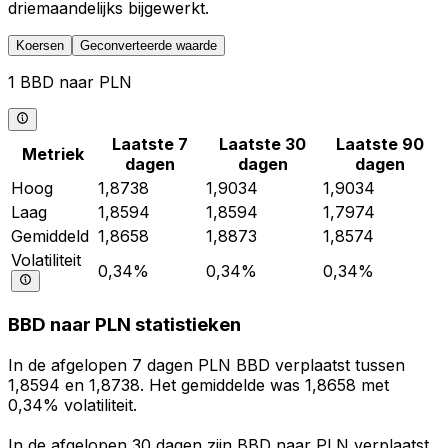
driemaandelijks bijgewerkt.
Koersen
Geconverteerde waarde
1 BBD naar PLN
Laatste 7
Laatste 30
Laatste 90
Metriek
dagen
dagen
dagen
Hoog
1,8738
1,9034
1,9034
Laag
1,8594
1,8594
1,7974
Gemiddeld
1,8658
1,8873
1,8574
Volatiliteit
0,34%
0,34%
0,34%
BBD naar PLN statistieken
In de afgelopen 7 dagen PLN BBD verplaatst tussen
1,8594 en 1,8738. Het gemiddelde was 1,8658 met
0,34% volatiliteit.
In de afgelopen 30 dagen zijn BBD naar PLN verplaatst