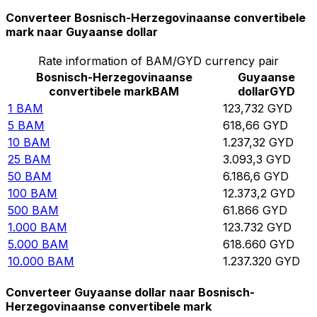
Converteer Bosnisch-Herzegovinaanse convertibele
mark naar Guyaanse dollar
Rate information of BAM/GYD currency pair
Bosnisch-Herzegovinaanse
Guyaanse
convertibele mark
BAM
dollar
GYD
1
BAM
123,732
GYD
5
BAM
618,66
GYD
10
BAM
1.237,32
GYD
25
BAM
3.093,3
GYD
50
BAM
6.186,6
GYD
100
BAM
12.373,2
GYD
500
BAM
61.866
GYD
1.000
BAM
123.732
GYD
5.000
BAM
618.660
GYD
10.000
BAM
1.237.320
GYD
Converteer Guyaanse dollar naar Bosnisch-
Herzegovinaanse convertibele mark