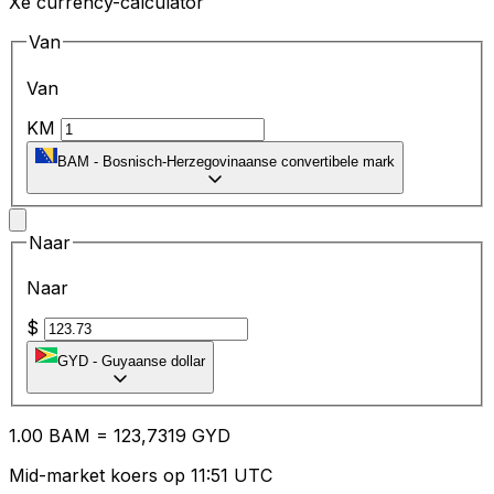
Xe currency-calculator
Van
Van
KM
BAM
-
Bosnisch-Herzegovinaanse convertibele mark
Naar
Naar
$
GYD
-
Guyaanse dollar
1.00
BAM
=
12
3,7319
GYD
Mid-market koers op 11:51 UTC