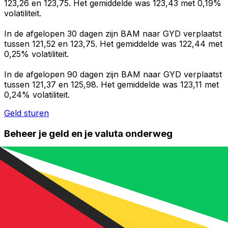
123,26 en 123,75. Het gemiddelde was 123,43 met 0,19%
volatiliteit.
In de afgelopen 30 dagen zijn BAM naar GYD verplaatst
tussen 121,52 en 123,75. Het gemiddelde was 122,44 met
0,25% volatiliteit.
In de afgelopen 90 dagen zijn BAM naar GYD verplaatst
tussen 121,37 en 125,98. Het gemiddelde was 123,11 met
0,24% volatiliteit.
Geld sturen
Beheer je geld en je valuta onderweg
De Xe-app heeft alles wat je nodig hebt voor wereldwijde
geldtransfers en valutabeheer. Wissel valuta's om, stel
koerswaarschuwingen in en maak geld over naar het
buitenland zonder verborgen kosten. Download
vandaag nog!