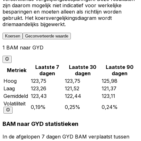
zijn daarom mogelijk niet indicatief voor werkelijke
besparingen en moeten alleen als richtlijn worden
gebruikt. Het koersvergelijkingsdiagram wordt
driemaandelijks bijgewerkt.
Koersen
Geconverteerde waarde
1 BAM naar GYD
Laatste 7
Laatste 30
Laatste 90
Metriek
dagen
dagen
dagen
Hoog
123,75
123,75
125,98
Laag
123,26
121,52
121,37
Gemiddeld
123,43
122,44
123,11
Volatiliteit
0,19%
0,25%
0,24%
BAM naar GYD statistieken
In de afgelopen 7 dagen GYD BAM verplaatst tussen