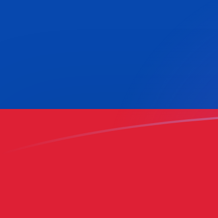
AZN naar COP wisselkoersen vandaa
Converteer Azerbeidzjaanse manat naar Colombiaans
Rate information of AZN/COP currency pair
Azerbeidzjaanse manat
AZN
Colombiaanse peso
COP
1
AZN
1.856,4
COP
5
AZN
9.282,01
COP
10
AZN
18.564
COP
25
AZN
46.410,1
COP
50
AZN
92.820,1
COP
100
AZN
185.640
COP
500
AZN
928.201
COP
1.000
AZN
1.856.400
COP
5.000
AZN
9.282.010
COP
10.000
AZN
18.564.000
COP
Converteer Colombiaanse peso naar Azerbeidzjaanse