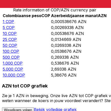
Rate information of COP/AZN currency pair
Colombiaanse peso
COP
Azerbeidzjaanse manat
AZN
1
COP
0,000538676
AZN
5
COP
0,00269338
AZN
10
COP
0,00538676
AZN
25
COP
0,0134669
AZN
50
COP
0,0269338
AZN
100
COP
0,0538676
AZN
500
COP
0,269338
AZN
1.000
COP
0,538676
AZN
5.000
COP
2,69338
AZN
10.000
COP
5,38676
AZN
AZN tot COP grafiek
Zie je 1 AZN in beweging. Onze live AZN tot COP grafiek 
weten wanneer de koers in jouw voordeel verandert? Stel 
Bekijk volledige grafiek
Wisselkoers volgen