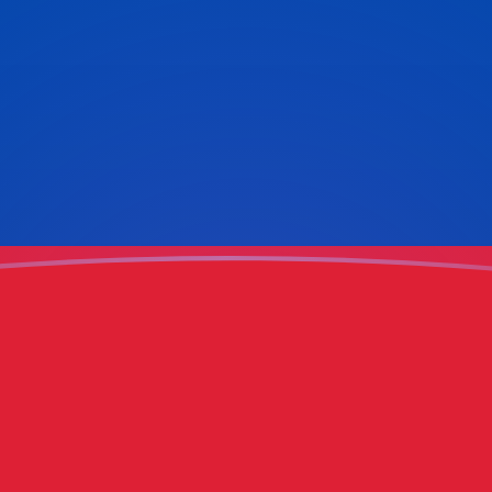
g
e peso
 manat