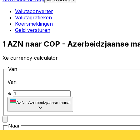
Valutaconverter
Valutagrafieken
Koersmeldingen
Geld versturen
1 AZN naar COP - Azerbeidzjaanse m
Xe currency-calculator
Van
Van
₼
AZN
-
Azerbeidzjaanse manat
Naar
Naar