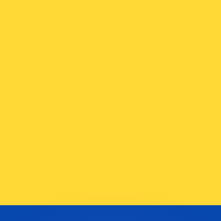
erende koersen overtreffen.
it is alleen ter informatie. U ontvangt deze koers niet bij
?