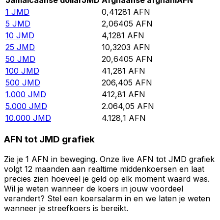
Jamaicaanse dollar
JMD
Afghaanse afghani
AFN
1
JMD
0,41281
AFN
5
JMD
2,06405
AFN
10
JMD
4,1281
AFN
25
JMD
10,3203
AFN
50
JMD
20,6405
AFN
100
JMD
41,281
AFN
500
JMD
206,405
AFN
1.000
JMD
412,81
AFN
5.000
JMD
2.064,05
AFN
10.000
JMD
4.128,1
AFN
AFN tot JMD grafiek
Zie je 1 AFN in beweging. Onze live AFN tot JMD grafiek
volgt 12 maanden aan realtime middenkoersen en laat
precies zien hoeveel je geld op elk moment waard was.
Wil je weten wanneer de koers in jouw voordeel
verandert? Stel een koersalarm in en we laten je weten
wanneer je streefkoers is bereikt.