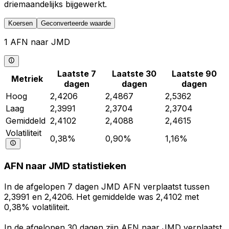
driemaandelijks bijgewerkt.
Koersen
Geconverteerde waarde
1 AFN naar JMD
Laatste 7
Laatste 30
Laatste 90
Metriek
dagen
dagen
dagen
Hoog
2,4206
2,4867
2,5362
Laag
2,3991
2,3704
2,3704
Gemiddeld
2,4102
2,4088
2,4615
Volatiliteit
0,38%
0,90%
1,16%
AFN naar JMD statistieken
In de afgelopen 7 dagen JMD AFN verplaatst tussen
2,3991 en 2,4206. Het gemiddelde was 2,4102 met
0,38% volatiliteit.
In de afgelopen 30 dagen zijn AFN naar JMD verplaatst