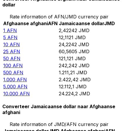
dollar
Rate information of AFN/JMD currency pair
Afghaanse afghani
AFN
Jamaicaanse dollar
JMD
1
AFN
2,42242
JMD
5
AFN
12,1121
JMD
10
AFN
24,2242
JMD
25
AFN
60,5605
JMD
50
AFN
121,121
JMD
100
AFN
242,242
JMD
500
AFN
1.211,21
JMD
1.000
AFN
2.422,42
JMD
5.000
AFN
12.112,1
JMD
10.000
AFN
24.224,2
JMD
Converteer Jamaicaanse dollar naar Afghaanse
afghani
Rate information of JMD/AFN currency pair