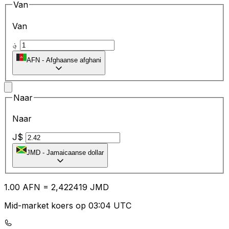
Van
Van
؋
AFN
-
Afghaanse afghani
Naar
Naar
J$
JMD
-
Jamaicaanse dollar
1.00
AFN
=
2,
422419
JMD
Mid-market koers op 03:04 UTC