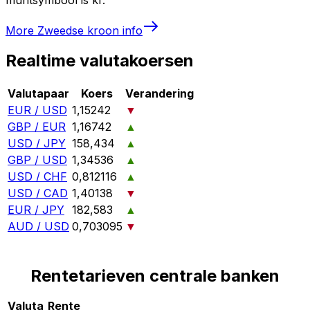
More
Zweedse kroon
info
Realtime valutakoersen
Valutapaar
Koers
Verandering
EUR / USD
1,15242
▼
GBP / EUR
1,16742
▲
USD / JPY
158,434
▲
GBP / USD
1,34536
▲
USD / CHF
0,812116
▲
USD / CAD
1,40138
▼
EUR / JPY
182,583
▲
AUD / USD
0,703095
▼
Rentetarieven centrale banken
Valuta
Rente