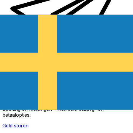
Xe Internationale Geldoverboeking
Stuur snel en veilig en gemakkelijk geld online. Live
tracking en meldingen + flexibele bezorg- en
betaalopties.
Geld sturen