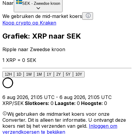
Naar
SEK
-
Zweedse kroon
We gebruiken de mid-market koers
Koop crypto op Kraken
Grafiek: XRP naar SEK
Ripple naar Zweedse kroon
1 XRP = 0 SEK
12H
1D
1W
1M
1Y
2Y
5Y
10Y
6 aug 2026, 21:05 UTC - 6 aug 2026, 21:05 UTC
XRP/SEK
Slotkoers
:
0
Laagste
:
0
Hoogste
:
0
Wij gebruiken de midmarket koers voor onze
Converter. Dit is alleen ter informatie. U ontvangt deze
koers niet bij het verzenden van geld.
Inloggen om
verzendkoersen te bekijken