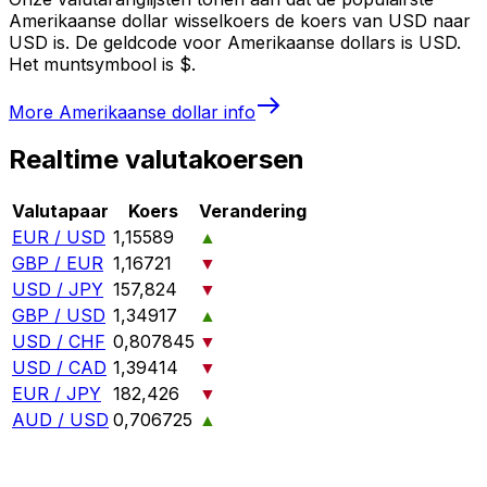
Amerikaanse dollar wisselkoers de koers van USD naar
USD is. De geldcode voor Amerikaanse dollars is USD.
Het muntsymbool is $.
More
Amerikaanse dollar
info
Realtime valutakoersen
Valutapaar
Koers
Verandering
EUR / USD
1,15589
▲
GBP / EUR
1,16721
▼
USD / JPY
157,824
▼
GBP / USD
1,34917
▲
USD / CHF
0,807845
▼
USD / CAD
1,39414
▼
EUR / JPY
182,426
▼
AUD / USD
0,706725
▲