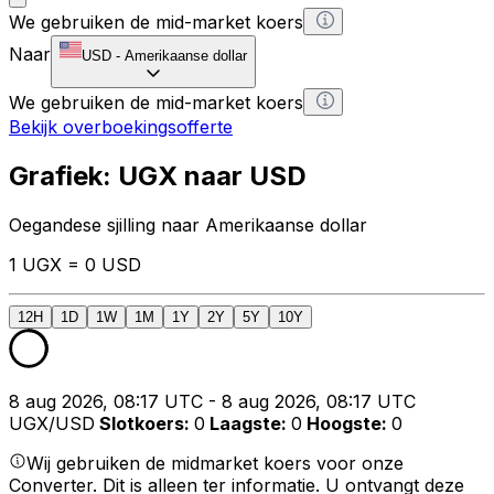
We gebruiken de mid-market koers
Naar
USD
-
Amerikaanse dollar
We gebruiken de mid-market koers
Bekijk overboekingsofferte
Grafiek: UGX naar USD
Oegandese sjilling naar Amerikaanse dollar
1 UGX = 0 USD
12H
1D
1W
1M
1Y
2Y
5Y
10Y
8 aug 2026, 08:17 UTC - 8 aug 2026, 08:17 UTC
UGX/USD
Slotkoers
:
0
Laagste
:
0
Hoogste
:
0
Wij gebruiken de midmarket koers voor onze
Converter. Dit is alleen ter informatie. U ontvangt deze