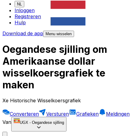
NL
Inloggen
Registreren
Hulp
Download de app
Menu wisselen
Oegandese sjilling om
Amerikaanse dollar
wisselkoersgrafiek te
maken
Xe Historische Wisselkoersgrafiek
Converteren
Versturen
Grafieken
Meldingen
Van
UGX
-
Oegandese sjilling