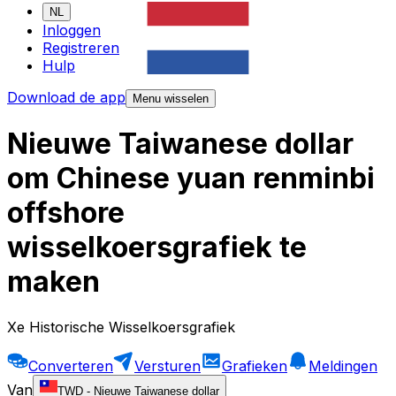
NL
Inloggen
Registreren
Hulp
Download de app
Menu wisselen
Nieuwe Taiwanese dollar
om Chinese yuan renminbi
offshore
wisselkoersgrafiek te
maken
Xe Historische Wisselkoersgrafiek
Converteren
Versturen
Grafieken
Meldingen
Van
TWD
-
Nieuwe Taiwanese dollar