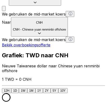
We gebruiken de mid-market koers
Naar
CNH
CNH
-
Chinese yuan renminbi offshore
We gebruiken de mid-market koers
Bekijk overboekingsofferte
Grafiek: TWD naar CNH
Nieuwe Taiwanese dollar naar Chinese yuan renminbi
offshore
1 TWD = 0 CNH
12H
1D
1W
1M
1Y
2Y
5Y
10Y