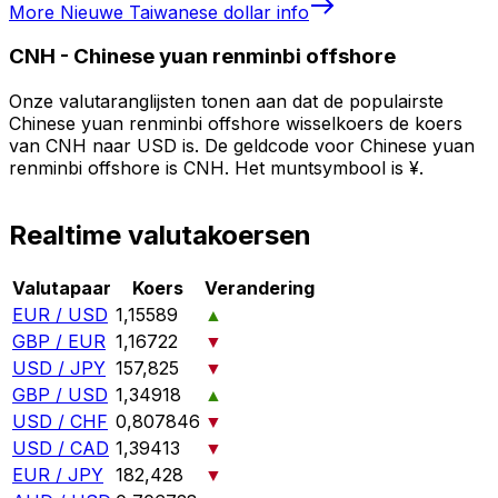
More
Nieuwe Taiwanese dollar
info
CNH
-
Chinese yuan renminbi offshore
Onze valutaranglijsten tonen aan dat de populairste
Chinese yuan renminbi offshore wisselkoers de koers
van CNH naar USD is. De geldcode voor Chinese yuan
renminbi offshore is CNH. Het muntsymbool is ¥.
Realtime valutakoersen
Valutapaar
Koers
Verandering
EUR / USD
1,15589
▲
GBP / EUR
1,16722
▼
USD / JPY
157,825
▼
GBP / USD
1,34918
▲
USD / CHF
0,807846
▼
USD / CAD
1,39413
▼
EUR / JPY
182,428
▼