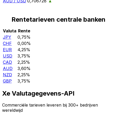
AUD / USD
0,706728
▲
Rentetarieven centrale banken
Valuta
Rente
JPY
0,75%
CHF
0,00%
EUR
4,25%
USD
3,75%
CAD
2,25%
AUD
3,60%
NZD
2,25%
GBP
3,75%
Xe Valutagegevens-API
Commerciële tarieven leveren bij 300+ bedrijven
wereldwijd