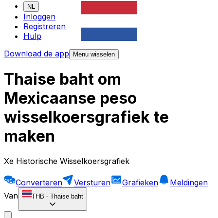
NL
Inloggen
Registreren
Hulp
Download de app
Menu wisselen
Thaise baht om
Mexicaanse peso
wisselkoersgrafiek te
maken
Xe Historische Wisselkoersgrafiek
Converteren
Versturen
Grafieken
Meldingen
Van
THB
-
Thaise baht