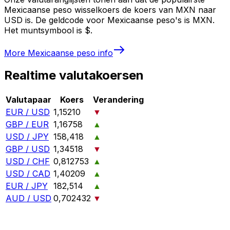
Mexicaanse peso wisselkoers de koers van MXN naar
USD is. De geldcode voor Mexicaanse peso's is MXN.
Het muntsymbool is $.
More
Mexicaanse peso
info
Realtime valutakoersen
Valutapaar
Koers
Verandering
EUR / USD
1,15210
▼
GBP / EUR
1,16758
▲
USD / JPY
158,418
▲
GBP / USD
1,34518
▼
USD / CHF
0,812753
▲
USD / CAD
1,40209
▲
EUR / JPY
182,514
▲
AUD / USD
0,702432
▼