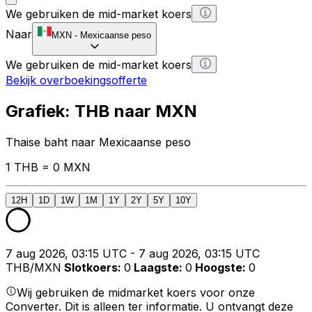
We gebruiken de mid-market koers
Naar
MXN
-
Mexicaanse peso
We gebruiken de mid-market koers
Bekijk overboekingsofferte
Grafiek: THB naar MXN
Thaise baht naar Mexicaanse peso
1 THB = 0 MXN
12H
1D
1W
1M
1Y
2Y
5Y
10Y
7 aug 2026, 03:15 UTC - 7 aug 2026, 03:15 UTC
THB/MXN
Slotkoers
:
0
Laagste
:
0
Hoogste
:
0
Wij gebruiken de midmarket koers voor onze
Converter. Dit is alleen ter informatie. U ontvangt deze