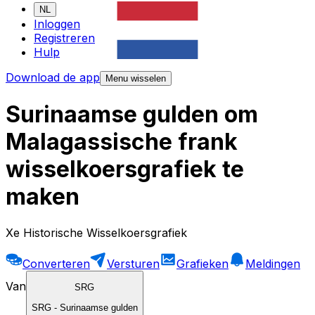
NL
Inloggen
Registreren
Hulp
Download de app
Menu wisselen
Surinaamse gulden om
Malagassische frank
wisselkoersgrafiek te
maken
Xe Historische Wisselkoersgrafiek
Converteren
Versturen
Grafieken
Meldingen
Van
SRG
SRG
-
Surinaamse gulden