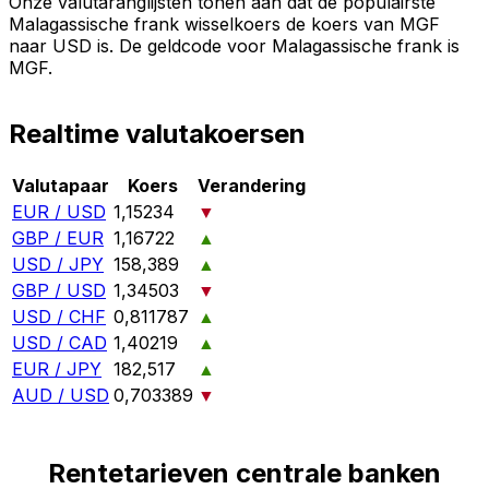
Onze valutaranglijsten tonen aan dat de populairste
Malagassische frank wisselkoers de koers van MGF
naar USD is. De geldcode voor Malagassische frank is
MGF.
Realtime valutakoersen
Valutapaar
Koers
Verandering
EUR / USD
1,15234
▼
GBP / EUR
1,16722
▲
USD / JPY
158,389
▲
GBP / USD
1,34503
▼
USD / CHF
0,811787
▲
USD / CAD
1,40219
▲
EUR / JPY
182,517
▲
AUD / USD
0,703389
▼
Rentetarieven centrale banken