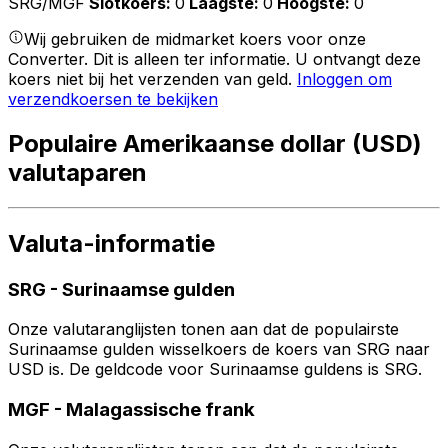
SRG/MGF
Slotkoers
:
0
Laagste
:
0
Hoogste
:
0
Wij gebruiken de midmarket koers voor onze
Converter. Dit is alleen ter informatie. U ontvangt deze
koers niet bij het verzenden van geld.
Inloggen om
verzendkoersen te bekijken
Populaire Amerikaanse dollar (USD)
valutaparen
Valuta-informatie
SRG
-
Surinaamse gulden
Onze valutaranglijsten tonen aan dat de populairste
Surinaamse gulden wisselkoers de koers van SRG naar
USD is. De geldcode voor Surinaamse guldens is SRG.
MGF
-
Malagassische frank