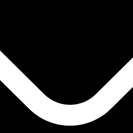
it is alleen ter informatie. U ontvangt deze koers niet bij
alutaparen
aporese dollar wisselkoers de koers van SGD naar USD is. 