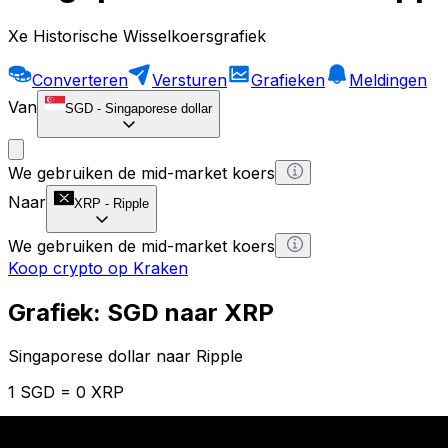
Xe Historische Wisselkoersgrafiek
Converteren
Versturen
Grafieken
Meldingen
Van
SGD
-
Singaporese dollar
We gebruiken de mid-market koers
Naar
XRP
-
Ripple
We gebruiken de mid-market koers
Koop crypto op Kraken
Grafiek: SGD naar XRP
Singaporese dollar naar Ripple
1 SGD = 0 XRP
12H
1D
1W
1M
1Y
2Y
5Y
10Y