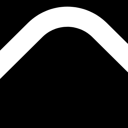
le wisselkoers de koers van XRP naar USD is. De geldcode v
Rente
Valuta
Rente
JPY
0,75%
CHF
0,00%
EUR
4,25%
USD
3,75%
CAD
2,25%
AUD
3,60%
NZD
2,25%
GBP
3,75%