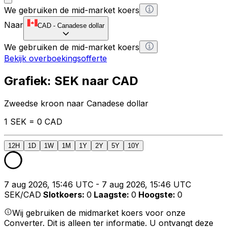
We gebruiken de mid-market koers
Naar
CAD
-
Canadese dollar
We gebruiken de mid-market koers
Bekijk overboekingsofferte
Grafiek: SEK naar CAD
Zweedse kroon naar Canadese dollar
1 SEK = 0 CAD
12H
1D
1W
1M
1Y
2Y
5Y
10Y
7 aug 2026, 15:46 UTC - 7 aug 2026, 15:46 UTC
SEK/CAD
Slotkoers
:
0
Laagste
:
0
Hoogste
:
0
Wij gebruiken de midmarket koers voor onze
Converter. Dit is alleen ter informatie. U ontvangt deze