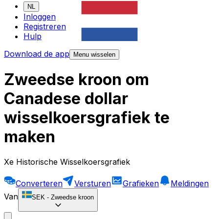
NL
Inloggen
Registreren
Hulp
Download de app
Menu wisselen
Zweedse kroon om
Canadese dollar
wisselkoersgrafiek te
maken
Xe Historische Wisselkoersgrafiek
Converteren
Versturen
Grafieken
Meldingen
Van
SEK
-
Zweedse kroon